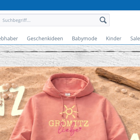
ebhaber
Geschenkideen
Babymode
Kinder
Sale