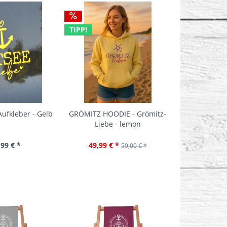
TIPP!
TIPP!
Aufkleber - Gelb
GRÖMITZ HOODIE - Grömitz-
GRÖMITZ HO
Liebe - lemon
Liebe - T
,99 € *
49,99 € *
49,99 
59,00 € *
TIPP!