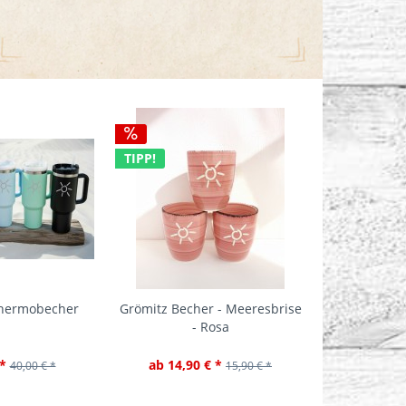
TIPP!
TIPP!
Thermobecher
Grömitz Becher - Meeresbrise
Grömitz Bech
- Rosa
-
*
ab 14,90 € *
ab 14,90
40,00 € *
15,90 € *