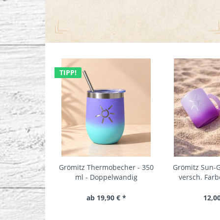
TIPP!
Grömitz Thermobecher - 350
Grömitz Sun-G
ml - Doppelwandig
versch. Farb
ab 19,90 € *
12,00