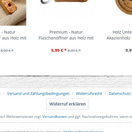
- Natur
Premium - Natur
Holz Unte
 aus Holz mit
Flaschenöffner aus Holz mit
Akazienholz 
vur
Gravur
5,99 € *
9,9
8,99 € *
8,99 € *
t
Versand und Zahlungsbedingungen
Widerrufsrecht
Datenschutz
Widerruf erklären
setzl. Mehrwertsteuer zzgl.
Versandkosten
und ggf. Nachnahmegebühren, wenn ni