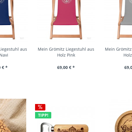
iegestuhl aus
Mein Grömitz Liegestuhl aus
Mein Grömitz
Navi
Holz Pink
Hol
 € *
69,00 € *
69,
TIPP!