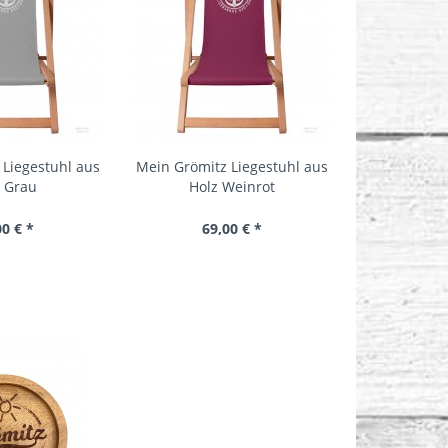
 Liegestuhl aus
Mein Grömitz Liegestuhl aus
Kinder Sonne
z Grau
Holz Weinrot
aus H
00 € *
69,00 € *
59