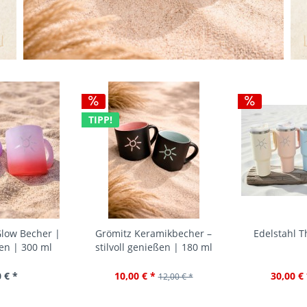
TIPP!
low Becher |
Grömitz Keramikbecher –
Edelstahl 
en | 300 ml
stilvoll genießen | 180 ml
 € *
10,00 € *
30,00 € 
12,00 € *