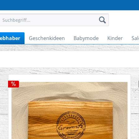
iebhaber
Geschenkideen
Babymode
Kinder
Sal