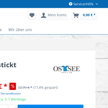
Service/Hilfe
Mein Konto
0,00 € *
e
Wir über uns
tickt
€ *
22,99 € *
(17,4% gespart)
. Versandkosten
 ca. 5-7 Werktage