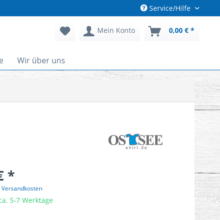
Service/Hilfe
Mein Konto
0,00 € *
e
Wir über uns
€ *
. Versandkosten
 ca. 5-7 Werktage