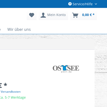
Service/Hilfe
Mein Konto
0,00 € *
e
Wir über uns
€ *
. Versandkosten
 ca. 5-7 Werktage