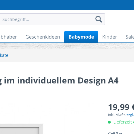
ebhaber
Geschenkideen
Babymode
Kinder
Sal
akate
g im individuellem Design A4
19,99 
inkl. MwSt.
zzgl
Lieferzeit
Größe: