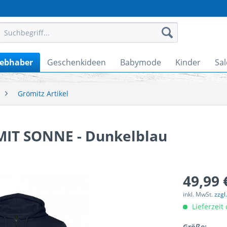
iebhaber
Geschenkideen
Babymode
Kinder
Sal
Grömitz Artikel
IT SONNE - Dunkelblau
49,99 
inkl. MwSt.
zzgl
Lieferzeit
Größe: