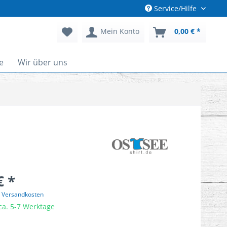
Service/Hilfe
Mein Konto
0,00 € *
e
Wir über uns
€ *
. Versandkosten
 ca. 5-7 Werktage