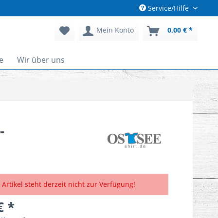
Service/Hilfe
Mein Konto
0,00 € *
e
Wir über uns
-
 Artikel steht derzeit nicht zur Verfügung!
€ *