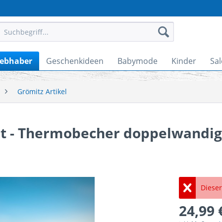
iebhaber
Geschenkideen
Babymode
Kinder
Sal
Grömitz Artikel
et - Thermobecher doppelwandig
Dieser
24,99 