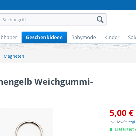
ebhaber
Geschenkideen
Babymode
Kinder
Sal
Magneten
nnengelb Weichgummi-
5,00 €
inkl. MwSt.
zzgl
Lieferzeit