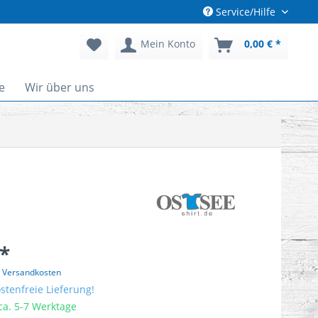
Service/Hilfe
Mein Konto
0,00 € *
e
Wir über uns
 *
. Versandkosten
tenfreie Lieferung!
 ca. 5-7 Werktage