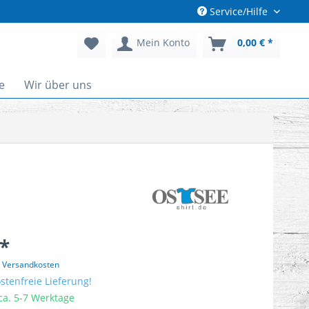
Service/Hilfe
Mein Konto
0,00 € *
e
Wir über uns
 *
. Versandkosten
tenfreie Lieferung!
 ca. 5-7 Werktage