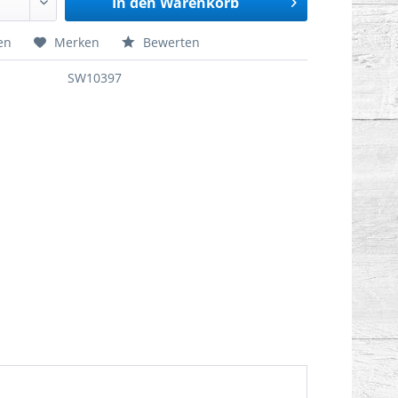
In den
Warenkorb
en
Merken
Bewerten
SW10397