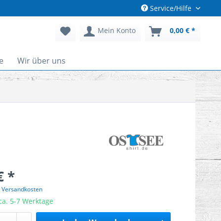
Service/Hilfe
Mein Konto
0,00 € *
e
Wir über uns
€ *
. Versandkosten
 ca. 5-7 Werktage